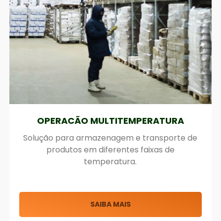
MULTITEMPERATURA
CROSS
azenagem e transporte de
Soluções estratég
 diferentes faixas de
otimizando o flux
mperatura.
armaz
AIBA MAIS
SAI